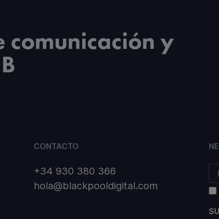
e comunicación y
2B
CONTACTO
N
+34 930 380 366
hola@blackpooldigital.com
SU