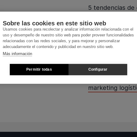
5 tendencias de
B2B para 2026
Sobre las cookies en este sitio web
Usamos cookies para recolectar y analizar información relacionada con el
Nuestras últ
uso y desempeño de nuestro sitio web para poder proveer funcionalidades
relacionadas con las redes sociales, y para mejorar y personalizar
adecuadamente el contenido y publicidad en nuestro sitio web.
#Blackpoolers 58
Más información
en marketing: to
Permitir todas
Configurar
#LogiTrends 25 -
marketing logísti