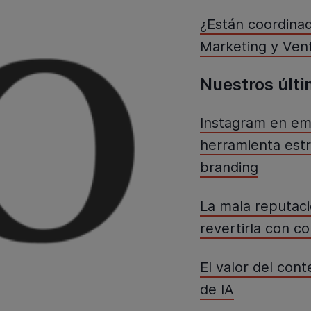
¿Están coordina
Marketing y Vent
Nuestros últi
Instagram en em
herramienta estr
branding
La mala reputaci
revertirla con c
El valor del con
de IA