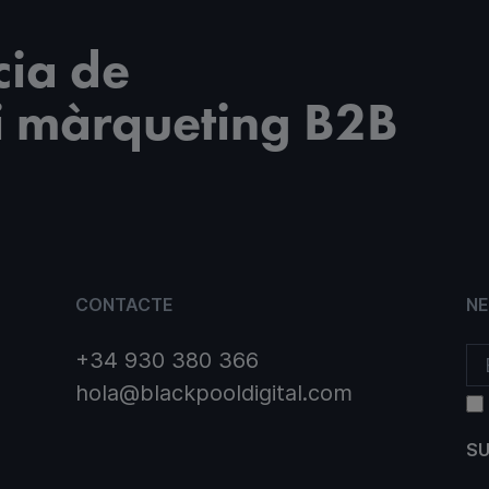
cia de
i màrqueting B2B
CONTACTE
N
+34 930 380 366
hola@blackpooldigital.com
SU