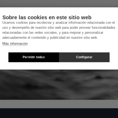
Sobre las cookies en este sitio web
Usamos cookies para recolectar y analizar información relacionada con el
uso y desempeño de nuestro sitio web para poder proveer funcionalidades
relacionadas con las redes sociales, y para mejorar y personalizar
adecuadamente el contenido y publicidad en nuestro sitio web.
Más información
Permitir todas
Configurar