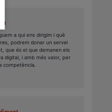
ent
uem a qui ens dirigim i què
tres, podrem donar un servei
t, que és el que demanen els
ra digital, i amb més valor, per
 la competència.