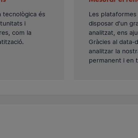
ns
Mesurar el re
a tecnològica és
Les plataformes 
unitats i
disposar d'un g
res, com la
analitzat, ens aj
atització.
Gràcies al data
analitzar la nos
permanent i en t