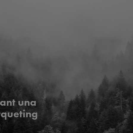
tant una
rqueting