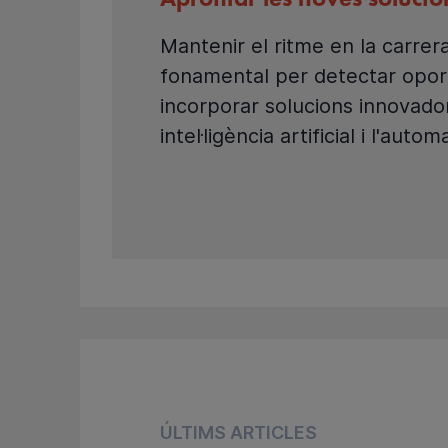
Aprofitar les noves solucio
Mantenir el ritme en la carrer
fonamental per detectar oport
incorporar solucions innovado
intel·ligència artificial i l'autom
ÚLTIMS ARTICLES