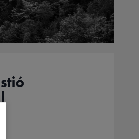
stió
l