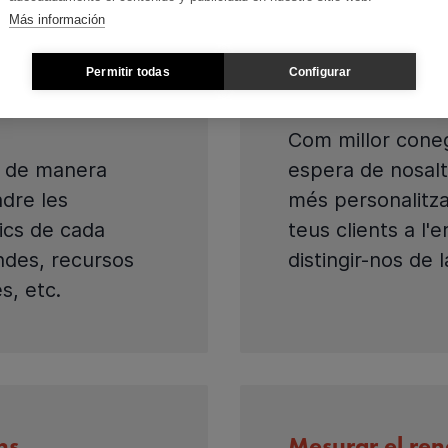
Más información
Permitir todas
Configurar
s els
Entendre el cli
Com millor coneg
se de manera
espera de nosal
ndre les
més personalitza
fics de cada
teus clients a l'e
ndes, recursos
distingir-nos de
s, etc.