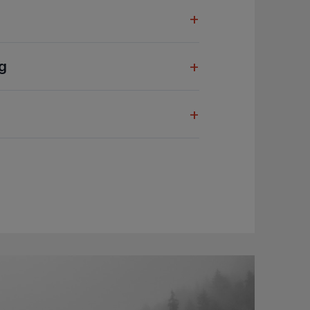
+
+
g
+