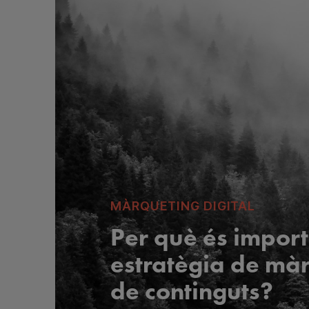
MÀRQUETING DIGITAL
Per què és impor
estratègia de mà
de continguts?