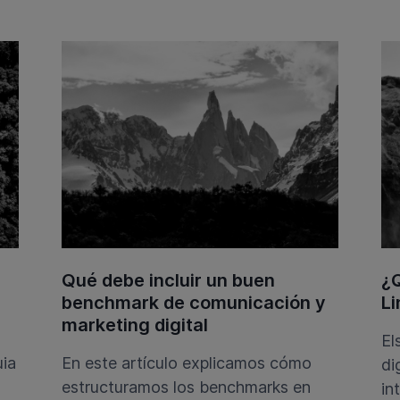
Qué debe incluir un buen
¿Q
benchmark de comunicación y
Li
marketing digital
El
uia
En este artículo explicamos cómo
di
estructuramos los benchmarks en
in