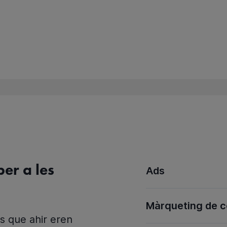
per a les
Ads
Màrqueting de co
ns que ahir eren