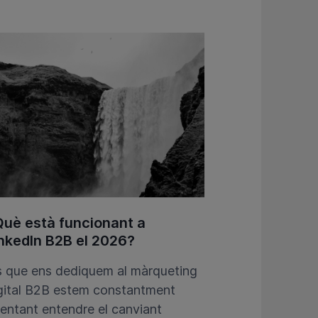
uè està funcionant a
nkedIn B2B el 2026?
s que ens dediquem al màrqueting
gital B2B estem constantment
tentant entendre el canviant