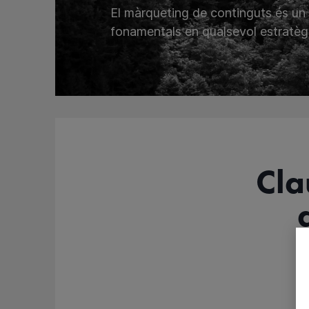
El màrqueting de continguts és un d
fonamentals en qualsevol estratègia
Cla