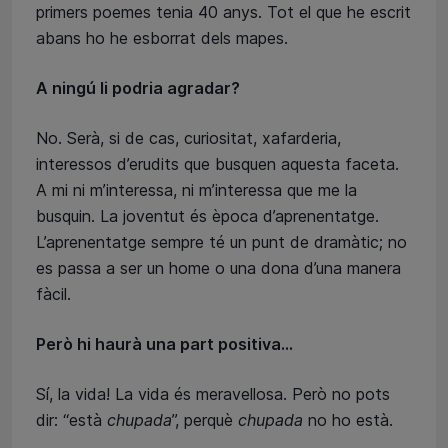
primers poemes tenia 40 anys. Tot el que he escrit
abans ho he esborrat dels mapes.
A ningú li podria agradar?
No. Serà, si de cas, curiositat, xafarderia,
interessos d’erudits que busquen aquesta faceta.
A mi ni m’interessa, ni m’interessa que me la
busquin. La joventut és època d’aprenentatge.
L’aprenentatge sempre té un punt de dramàtic; no
es passa a ser un home o una dona d’una manera
fàcil.
Però hi haurà una part positiva...
Sí, la vida! La vida és meravellosa. Però no pots
dir: “està
chupada
”, perquè
chupada
no ho està.