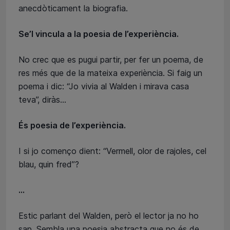
anecdòticament la biografia.
Se’l vincula a la poesia de l’experiència.
No crec que es pugui partir, per fer un poema, de
res més que de la mateixa experiència. Si faig un
poema i dic: “Jo vivia al Walden i mirava casa
teva”, diràs...
És poesia de l’experiència.
I si jo començo dient: “Vermell, olor de rajoles, cel
blau, quin fred”?
...
Estic parlant del Walden, però el lector ja no ho
sap. Sembla una poesia abstracta que no és de