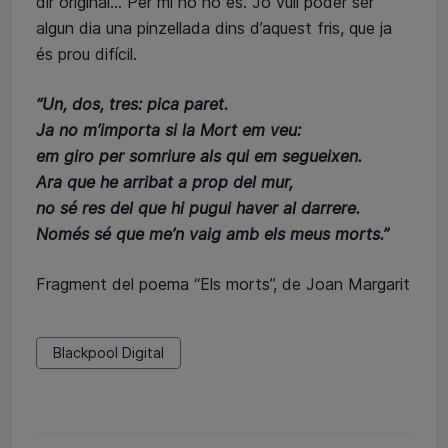
dir original... Per mi no ho és. Jo vull poder ser
algun dia una pinzellada dins d’aquest fris, que ja
és prou difícil.
“Un, dos, tres: pica paret.
Ja no m’importa si la Mort em veu:
em giro per somriure als qui em segueixen.
Ara que he arribat a prop del mur,
no sé res del que hi pugui haver al darrere.
Només sé que me’n vaig amb els meus morts.”
Fragment del poema “Els morts”, de Joan Margarit
Blackpool Digital