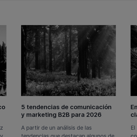
co
5 tendencias de comunicación
Em
y marketing B2B para 2026
cl
ez
A partir de un análisis de las
El
 y
tendencias que destacan algunos de
co