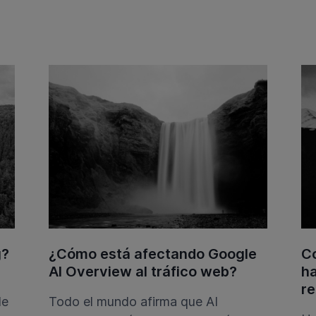
g?
¿Cómo está afectando Google
Co
AI Overview al tráfico web?
ha
re
de
Todo el mundo afirma que AI