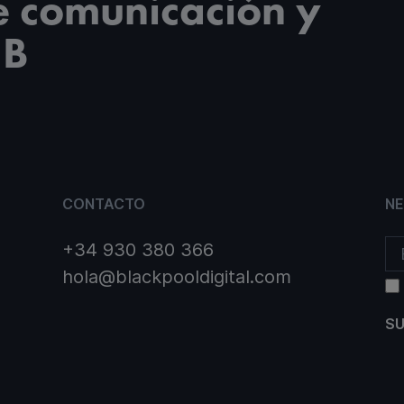
e comunicación y
2B
CONTACTO
N
+34 930 380 366
hola@blackpooldigital.com
SU