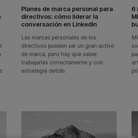
Planes de marca personal para
6
n
directivos: cómo liderar la
Mi
conversación en LinkedIn
bu
Las marcas personales de los
Mi
e
directivos pueden ser un gran activo
so
e
de marca, pero hay que saber
pa
trabajarlas correctamente y con
ar
e
estrategia detrás
pr