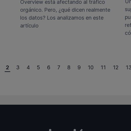
Un
Overview está afectando al tráfico
su
s
orgánico. Pero, ¿qué dicen realmente
pu
los datos? Los analizamos en este
re
artículo
có
2
3
4
5
6
7
8
9
10
11
12
1